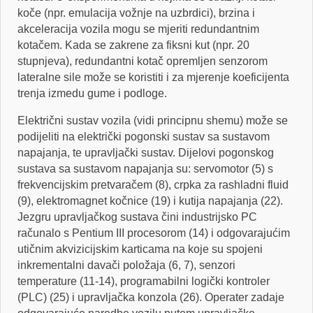
koče (npr. emulacija vožnje na uzbrdici), brzina i
akceleracija vozila mogu se mjeriti redundantnim
kotačem. Kada se zakrene za fiksni kut (npr. 20
stupnjeva), redundantni kotač opremljen senzorom
lateralne sile može se koristiti i za mjerenje koeficijenta
trenja izmedu gume i podloge.
Električni sustav vozila (vidi principnu shemu) može se
podijeliti na električki pogonski sustav sa sustavom
napajanja, te upravljački sustav. Dijelovi pogonskog
sustava sa sustavom napajanja su: servomotor (5) s
frekvencijskim pretvaračem (8), crpka za rashladni fluid
(9), elektromagnet kočnice (19) i kutija napajanja (22).
Jezgru upravljačkog sustava čini industrijsko PC
računalo s Pentium III procesorom (14) i odgovarajućim
utičnim akvizicijskim karticama na koje su spojeni
inkrementalni davači položaja (6, 7), senzori
temperature (11-14), programabilni logički kontroler
(PLC) (25) i upravljačka konzola (26). Operater zadaje