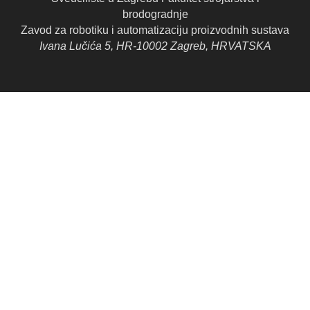
brodogradnje
Zavod za robotiku i automatizaciju proizvodnih sustava
Ivana Lučića 5, HR-10002 Zagreb, HRVATSKA