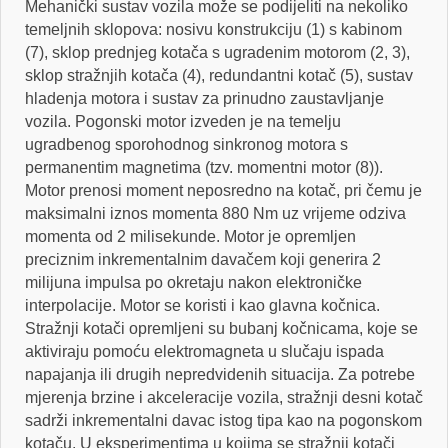
Mehanički sustav vozila može se podijeliti na nekoliko
temeljnih sklopova: nosivu konstrukciju (1) s kabinom
(7), sklop prednjeg kotača s ugradenim motorom (2, 3),
sklop stražnjih kotača (4), redundantni kotač (5), sustav
hladenja motora i sustav za prinudno zaustavljanje
vozila. Pogonski motor izveden je na temelju
ugradbenog sporohodnog sinkronog motora s
permanentim magnetima (tzv. momentni motor (8)).
Motor prenosi moment neposredno na kotač, pri čemu je
maksimalni iznos momenta 880 Nm uz vrijeme odziva
momenta od 2 milisekunde. Motor je opremljen
preciznim inkrementalnim davačem koji generira 2
milijuna impulsa po okretaju nakon elektroničke
interpolacije. Motor se koristi i kao glavna kočnica.
Stražnji kotači opremljeni su bubanj kočnicama, koje se
aktiviraju pomoću elektromagneta u slučaju ispada
napajanja ili drugih nepredvidenih situacija. Za potrebe
mjerenja brzine i akceleracije vozila, stražnji desni kotač
sadrži inkrementalni davac istog tipa kao na pogonskom
kotaču. U eksperimentima u kojima se stražnji kotači