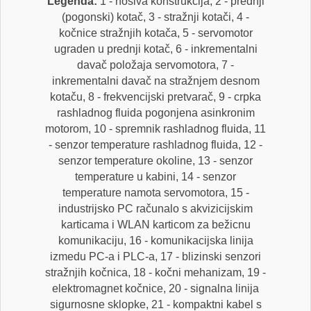
Legenda:
1 - nosiva konstrukcija, 2 - prednji
(pogonski) kotač, 3 - stražnji kotači, 4 -
kočnice stražnjih kotača, 5 - servomotor
ugraden u prednji kotač, 6 - inkrementalni
davač položaja servomotora, 7 -
inkrementalni davač na stražnjem desnom
kotaču, 8 - frekvencijski pretvarač, 9 - crpka
rashladnog fluida pogonjena asinkronim
motorom, 10 - spremnik rashladnog fluida, 11
- senzor temperature rashladnog fluida, 12 -
senzor temperature okoline, 13 - senzor
temperature u kabini, 14 - senzor
temperature namota servomotora, 15 -
industrijsko PC računalo s akvizicijskim
karticama i WLAN karticom za bežicnu
komunikaciju, 16 - komunikacijska linija
izmedu PC-a i PLC-a, 17 - blizinski senzori
stražnjih kočnica, 18 - kočni mehanizam, 19 -
elektromagnet kočnice, 20 - signalna linija
sigurnosne sklopke, 21 - kompaktni kabel s