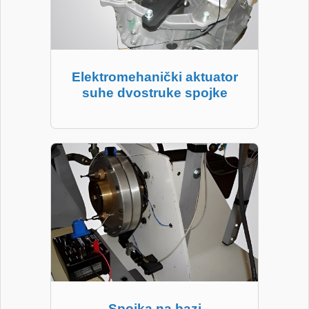
Elektromehanički aktuator
suhe dvostruke spojke
Spojka na bazi